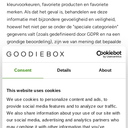
kleurvoorkeuren, favoriete producten en favoriete
merken. Als dat het geval is, behandelen we deze
informatie met bijzondere gevoeligheid en veiligheid,
hoewel het niet per se onder de "speciale categorieën"
gegevens valt (zoals gedefinieerd door GDPR en na een
grondige beoordeling), zijn we van mening dat bepaalde
informatie extra zorg vereist.
Doeleinden:
onze members en klanten beter te leren
kennen en onze services op het best mogelijke niveau
Consent
Details
About
te houden. In feite, we streven er altijd naar meer te
weten te komen over onze members en klanten om de
This website uses cookies
beste producten en klantervaringen te kunnen leveren.
Wij kunnen je gegevens gebruiken om je ervaring op
We use cookies to personalize content and ads, to
onze Website(s) aan te passen en soms om de
provide social media features and to analyze our traffic.
producten die wij je aanbieden aan te passen, zodat
We also share information about your use of our site with
our social media, advertising and analytics partners who
deze interessanter en relevanter voor je worden.
may combine it with other information that you've