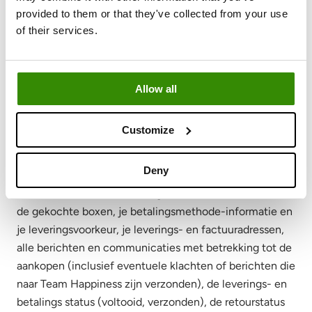
Rechtsgronden:
Legitiem belang (Artikel 6(1)(f) GDPR)
provided to them or that they've collected from your use
/ Toestemming (Artikel 9(2)(a) GDPR) wanneer we
of their services.
denken dat bepaalde informatie extra zorg vereist, maar
niet onder de definitie van "speciale gegevens
categorieën" valt.
Allow all
Abonnement op Goodiebox en aankoopinformatie
Customize
Als het aankomt tot maandelijkse/driemaandelijkse
boxen abonnementen, verwerken we informatie met
Deny
betrekking tot het winkelen en de levering, zoals je
bestelnummer en verzendingsnummer, de details over
de gekochte boxen, je betalingsmethode-informatie en
je leveringsvoorkeur, je leverings- en factuuradressen,
alle berichten en communicaties met betrekking tot de
aankopen (inclusief eventuele klachten of berichten die
naar Team Happiness zijn verzonden), de leverings- en
betalings status (voltooid, verzonden), de retourstatus