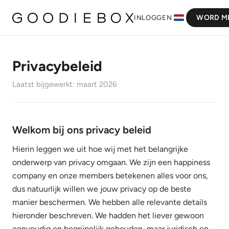
WORD M
INLOGGEN
Privacybeleid
Laatst bijgewerkt: maart 2026
Welkom bij ons privacy beleid
Hierin leggen we uit hoe wij met het belangrijke
onderwerp van privacy omgaan. We zijn een happiness
company en onze members betekenen alles voor ons,
dus natuurlijk willen we jouw privacy op de beste
manier beschermen. We hebben alle relevante details
hieronder beschreven. We hadden het liever gewoon
eenvoudig en begrijpelijk gehouden, maar juridisch en