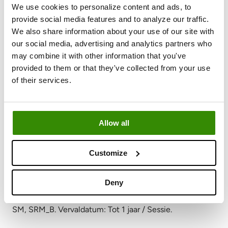
Marketing cookies (Marketing)
We use cookies to personalize content and ads, to
provide social media features and to analyze our traffic.
Worden gebruikt om bezoekers over websites heen te
We also share information about your use of our site with
volgen om relevante en boeiende advertenties te tonen.
our social media, advertising and analytics partners who
may combine it with other information that you've
Provider: Facebook (Meta)
provided to them or that they've collected from your use
Doel: Levert advertentieproducten, registreert de bron-
of their services.
URL en detecteert trackingfouten. Namen: _fbp,
lastExternalReferrer (Local Storage),
lastExternalReferrerTime (Local Storage), log/error
Allow all
(Pixel). Vervaldatum: 3 maanden / Persistent / Sessie.
Customize
Provider: Microsoft Advertising / Bing
Doel: Volgt bezoekers over websites voor
advertentiemeting en targeting via Microsoft
Deny
Advertising en Bing. Namen: ANONCHK, MR, MUID,
SM, SRM_B. Vervaldatum: Tot 1 jaar / Sessie.