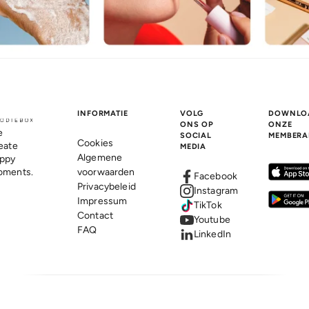
INFORMATIE
VOLG
DOWNLO
ONS OP
ONZE
e
SOCIAL
MEMBERA
Cookies
eate
MEDIA
Algemene
ppy
ments.
voorwaarden
Facebook
Privacybeleid
Instagram
Impressum
TikTok
Contact
Youtube
FAQ
LinkedIn