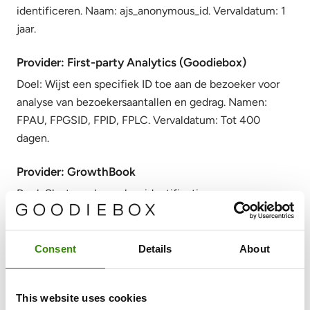
identificeren. Naam: ajs_anonymous_id. Vervaldatum: 1
jaar.
Provider: First-party Analytics (Goodiebox)
Doel: Wijst een specifiek ID toe aan de bezoeker voor
analyse van bezoekersaantallen en gedrag. Namen:
FPAU, FPGSID, FPID, FPLC. Vervaldatum: Tot 400
dagen.
Provider: GrowthBook
Doel: Slaat een bezoekersidentificatie en
experimenttoewijzingen op zodat A/B-tests consistent
blijven over bezoeken, en bewaart checkout-attributie
voor experimentmeting. Namen: gbuuid,
Consent
Details
About
gbStickyBuckets__id||#, gb_checkout_attribution (Local
Storage). Vervaldatum: Tot 400 dagen / 180 dagen /
This website uses cookies
Sessie.