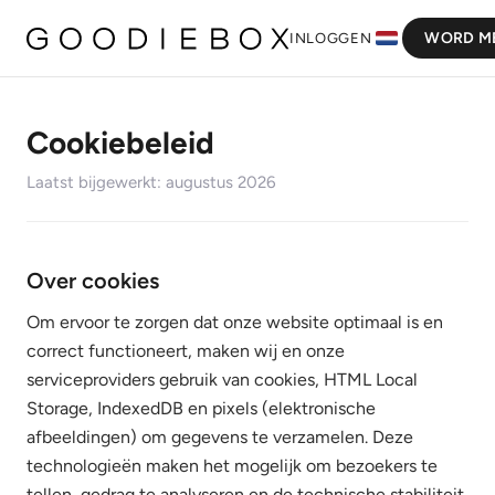
WORD M
INLOGGEN
Cookiebeleid
Laatst bijgewerkt: augustus 2026
Over cookies
Om ervoor te zorgen dat onze website optimaal is en
correct functioneert, maken wij en onze
serviceproviders gebruik van cookies, HTML Local
Storage, IndexedDB en pixels (elektronische
afbeeldingen) om gegevens te verzamelen. Deze
technologieën maken het mogelijk om bezoekers te
tellen, gedrag te analyseren en de technische stabiliteit