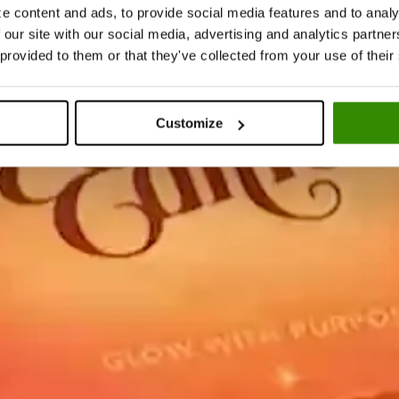
Vælg mit gavesæt
e content and ads, to provide social media features and to analy
 our site with our social media, advertising and analytics partn
Kom i gang & udfyld dine præferencer
 provided to them or that they've collected from your use of their
5 mystery
produkter indeni
Customize