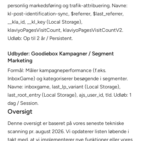
personlig markedsføring og trafik-attribuering. Navne:
kl-post-identification-sync, $referrer, $last_referrer,
__kla_id, __kl_key (Local Storage),
klaviyoPagesVisitCount, klaviyoPagesVisitCountV2.
Udløb: Op til 2 år / Persistent.
Udbyder: Goodiebox Kampagner / Segment
Marketing
Formål: Måler kampagneperformance (f.eks.
InboxGame) og kategoriserer besøgende i segmenter.
Navne: inboxgame, last_lp_variant (Local Storage),
last_root_entry (Local Storage), ajs_user_id, tld. Udløb: 1
dag / Session.
Oversigt
Denne oversigt er baseret på vores seneste tekniske
scanning pr. august 2026. Vi opdaterer listen løbende i
takt med, at vi implementerer nye funktioner eller vores