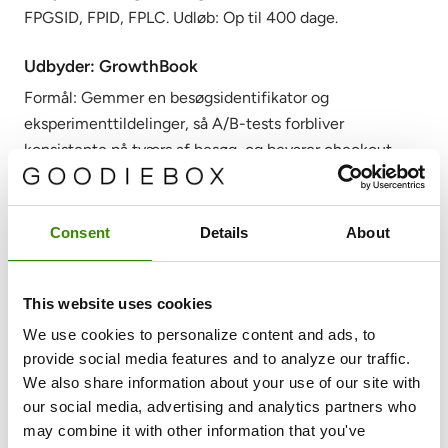
FPGSID, FPID, FPLC. Udløb: Op til 400 dage.
Udbyder: GrowthBook
Formål: Gemmer en besøgsidentifikator og
eksperimenttildelinger, så A/B-tests forbliver
konsistente på tværs af besøg, og bevarer checkout-
attribuering til eksperimentmåling. Navne: gbuuid,
gbStickyBuckets__id||#, gb_checkout_attribution (Local
Storage). Udløb: Op til 400 dage / 180 dage / Session.
Consent
Details
About
Marketing cookies (Marketing)
Bruges til at spore besøgende på tværs af websider for
This website uses cookies
at vise relevante og engagerende annoncer.
We use cookies to personalize content and ads, to
Udbyder: Facebook (Meta)
provide social media features and to analyze our traffic.
We also share information about your use of our site with
Formål: Leverer reklameprodukter, registrerer kilde-URL
our social media, advertising and analytics partners who
og registrerer trackingfejl. Navne: _fbp,
may combine it with other information that you've
lastExternalReferrer (Local Storage),