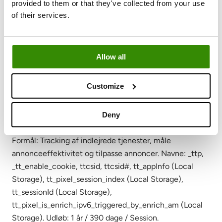
provided to them or that they've collected from your use
lastExternalReferrerTime (Local Storage), log/error
of their services.
(Pixel). Udløb: 3 måneder / Persistent / Session.
Udbyder: Microsoft Advertising / Bing
Allow all
Formål: Sporer besøgende på tværs af websites til
reklamemåling og targeting via Microsoft Advertising og
Customize
Bing. Navne: ANONCHK, MR, MUID, SM, SRM_B. Udløb:
Op til 1 år / Session.
Deny
Udbyder: TikTok
Formål: Tracking af indlejrede tjenester, måle
annonceeffektivitet og tilpasse annoncer. Navne: _ttp,
_tt_enable_cookie, ttcsid, ttcsid#, tt_appInfo (Local
Storage), tt_pixel_session_index (Local Storage),
tt_sessionId (Local Storage),
tt_pixel_is_enrich_ipv6_triggered_by_enrich_am (Local
Storage). Udløb: 1 år / 390 dage / Session.