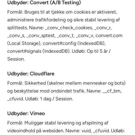
Udbyder: Convert (A/B Testing)
Formål: Bruges til at tjekke om cookies er aktiveret,
administrere trafikfordeling og sikre stabil levering af
splittests. Navne: _conv_check_cookies, _conv_r,
_conv_s, _conv_sptest, _conv_t, _conv_v, convert.com
(Local Storage), convert#config (IndexedDB),
convert#signals (IndexedDB). Udløb: Op til 5 år /
Session.
Udbyder: Cloudflare
Formål: Sikkerhed (skelner mellem mennesker og bots)
og beskyttelse mod ondsindet trafik. Navne: __cf_bm,
_cfuvid. Udløb: 1 dag / Session.
Udbyder: Vimeo
Formål: Muliggør stabil levering og afspilning af
videoindhold på websiden. Navne: vuid, _cfuvid. Udløb: