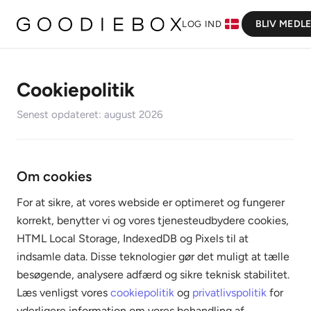
BLIV MEDL
LOG IND
Cookiepolitik
Senest opdateret: august 2026
Om cookies
For at sikre, at vores webside er optimeret og fungerer
korrekt, benytter vi og vores tjenesteudbydere cookies,
HTML Local Storage, IndexedDB og Pixels til at
indsamle data. Disse teknologier gør det muligt at tælle
besøgende, analysere adfærd og sikre teknisk stabilitet.
Læs venligst vores
cookiepolitik
og
privatlivspolitik
for
yderligere information om vores behandling af