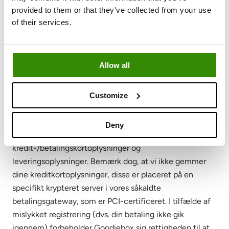
provided to them or that they've collected from your use
Når du abonnerer på vores månedlige bokse eller køber
of their services.
produkter online, kan du bruge almindelige
betalingsmetoder såsom dit kredit-/betalingskort,
PayPal og direkte debet muligheder afhængigt af din
Allow all
placering som Ideal, Bancontact, Klarna og MobilePay.
Vi behandler dine betalingsoplysninger for at udføre
betalingen og modtager muligvis yderligere oplysninger
Customize
fra de eksterne betalingstjenesteudbydere, vi
samarbejder med. Dette kan omfatte dine transaktions-
Deny
og faktureringsoplysninger; f.eks.
kredit-/betalingskortoplysninger og
leveringsoplysninger. Bemærk dog, at vi ikke gemmer
dine kreditkortoplysninger, disse er placeret på en
specifikt krypteret server i vores såkaldte
betalingsgateway, som er PCI-certificeret. I tilfælde af
mislykket registrering (dvs. din betaling ikke gik
igennem) forbeholder Goodiebox sig rettigheden til at