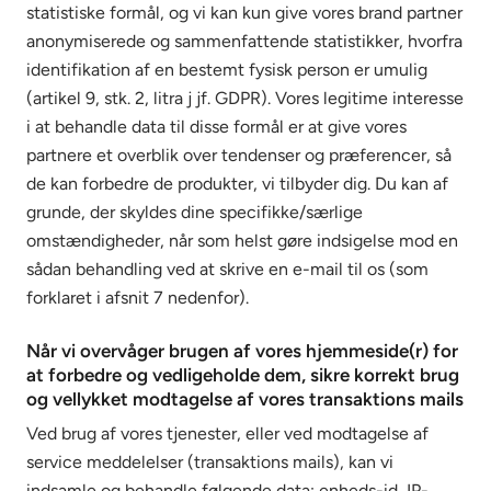
statistiske formål, og vi kan kun give vores brand partner
anonymiserede og sammenfattende statistikker, hvorfra
identifikation af en bestemt fysisk person er umulig
(artikel 9, stk. 2, litra j jf. GDPR). Vores legitime interesse
i at behandle data til disse formål er at give vores
partnere et overblik over tendenser og præferencer, så
de kan forbedre de produkter, vi tilbyder dig. Du kan af
grunde, der skyldes dine specifikke/særlige
omstændigheder, når som helst gøre indsigelse mod en
sådan behandling ved at skrive en e-mail til os (som
forklaret i afsnit 7 nedenfor).
Når vi overvåger brugen af vores hjemmeside(r) for
at forbedre og vedligeholde dem, sikre korrekt brug
og vellykket modtagelse af vores transaktions mails
Ved brug af vores tjenester, eller ved modtagelse af
service meddelelser (transaktions mails), kan vi
indsamle og behandle følgende data: enheds-id, IP-