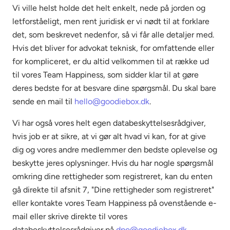
Vi ville helst holde det helt enkelt, nede på jorden og
letforståeligt, men rent juridisk er vi nødt til at forklare
det, som beskrevet nedenfor, så vi får alle detaljer med.
Hvis det bliver for advokat teknisk, for omfattende eller
for kompliceret, er du altid velkommen til at række ud
til vores Team Happiness, som sidder klar til at gøre
deres bedste for at besvare dine spørgsmål. Du skal bare
sende en mail til
hello@goodiebox.dk
.
Vi har også vores helt egen databeskyttelsesrådgiver,
hvis job er at sikre, at vi gør alt hvad vi kan, for at give
dig og vores andre medlemmer den bedste oplevelse og
beskytte jeres oplysninger. Hvis du har nogle spørgsmål
omkring dine rettigheder som registreret, kan du enten
gå direkte til afsnit 7, "Dine rettigheder som registreret"
eller kontakte vores Team Happiness på ovenstående e-
mail eller skrive direkte til vores
databeskyttelsesrådgiver på
dpo@goodiebox.dk
.