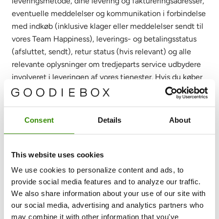
leveringsmetode, dine levering og faktureringsadresser,
eventuelle meddelelser og kommunikation i forbindelse
med indkøb (inklusive klager eller meddelelser sendt til
vores Team Happiness), leverings- og betalingsstatus
(afsluttet, sendt), retur status (hvis relevant) og alle
relevante oplysninger om tredjeparts service udbydere
involveret i leveringen af vores tjenester. Hvis du køber
produkter online via vores webshop, kan de samme
typer data blive indsamlet og behandlet.
Consent
Details
About
Formål
– For at give dig vores tjenester (dvs. behandle
dine ordrer og levere vores produkter i henhold til dine
oplysninger).
This website uses cookies
Juridiske grundlag
– Opfyldelse af en kontrakt (artikel
We use cookies to personalize content and ads, to
6, stk. 1, litra b jf. GDPR) / legitim interesse (artikel 6,
provide social media features and to analyze our traffic.
We also share information about your use of our site with
stk. 1, litra f jf. GDPR)
our social media, advertising and analytics partners who
may combine it with other information that you've
Om dine betalingsoplysninger