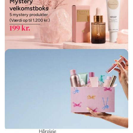
Mystery
velkomstboks
5 mystery produkter
(Værdi op til 1.200 kr.)
199 kr.
→
Vælg dit gavesæt & kom i gang
199 kr./md - ingen binding
Hvad er der i ‘Mystery’
velkomstboksen?
Hårpleje