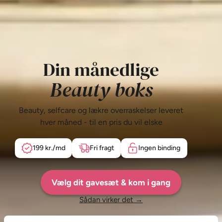
Din månedlige
Beauty boks
Beauty, selfcare og lækre overraskelser leveret
hver måned - til en pris du vil elske
199 kr./md
Fri fragt
Ingen binding
Vælg dit gavesæt & kom i gang
Sådan virker det →