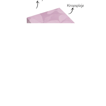
Kropspleje
Hudpleje
Vælg dit gavesæt & kom i gang
Make-up
5
Værdi for mindst
700 kr.
produkter
3
full size
minimum