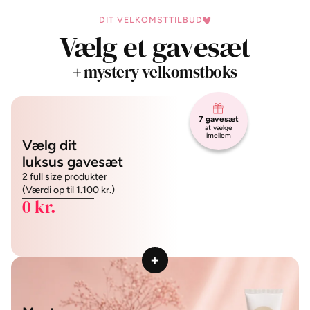
DIT VELKOMSTTILBUD
Vælg et gavesæt
+ mystery velkomstboks
7 gavesæt
at vælge
imellem
Vælg dit
luksus gavesæt
2 full size produkter
(Værdi op til 1.100 kr.)
0 kr.
+