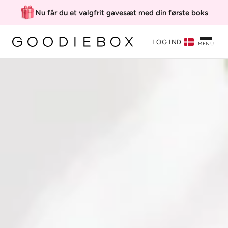
Nu får du et valgfrit gavesæt med din første boks
LOG IND
MENU
‘Mystery’ velkomstboks
199 kr. inkl. gave
Classic membership
Vælg mit gavesæt