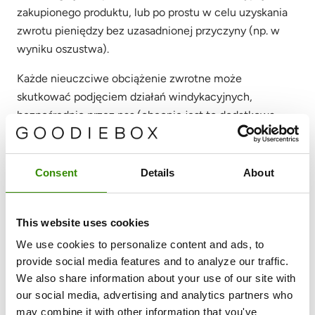
zakupionego produktu, lub po prostu w celu uzyskania
zwrotu pieniędzy bez uzasadnionej przyczyny (np. w
wyniku oszustwa).
Każde nieuczciwe obciążenie zwrotne może
skutkować podjęciem działań windykacyjnych,
bezpośrednio przez nas (obecnie jest to dodatkowa
opłata w wysokości równowartości 7,5 euro) lub, jeśli
okaże się to konieczne, za pośrednictwem partnerów
Goodiebox, takich jak agencje windykacyjne.
Consent
Details
About
Goodiebox może skorzystać z usług podmiotów
zewnętrznych (np. agencji windykacyjnych) w celu
This website uses cookies
odzyskania niezapłaconych i/lub należnych faktur wraz
z innymi opłatami poniesionymi przez Goodiebox w
We use cookies to personalize content and ads, to
związku z niesłusznym obciążeniem
provide social media features and to analyze our traffic.
We also share information about your use of our site with
zwrotnym/nieuczciwym zachowaniem (np. obecnie
our social media, advertising and analytics partners who
równowartość 7,50 euro za każdą sporną sprawę; kwota
may combine it with other information that you've