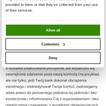
ta może ulec zmianie). Ponadto agencja windykacyjna
provided to them or that they've collected from your use
może niezależnie doliczyć własne koszty
of their services.
administracyjne lub prawne. Dlatego też zaleca się, abyś
zapoznał(-a) się z polityką dotyczącą anulowania
Subskrypcji, warunkami prawa do odstąpienia od
Allow all
umowy oraz polityką zwrotów (jak opisano w sekcjach
9, 10 i 11 poniżej), aby uniknąć nieprzyjemnej sytuacji.
Zawsze traktuj priorytetowo dialog z naszą obsługą
Customize
klienta (Team Happiness), jeśli masz jakiekolwiek
wątpliwości dotyczące płatności lub dostawy. W
Deny
przypadku, gdy płatność została dokonana prawidłowo,
a dostawa zrealizowana pomyślnie, ale wydarzyło się
zewnętrzne zdarzenie poza naszą kontrolą (na przykład,
ale nie tylko, jeśli Twój bank dokonał obciążenia
zwrotnego i zrekredytował Twoje konto), zastrzegamy
sobie prawo do ponownego pobrania tej płatności bez
konieczności informowania Cię z wyprzedzeniem i bez
ograniczenia czasowego, z wyjątkiem obowiązujących