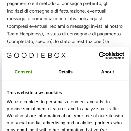
pagamento e il metodo di consegna preferito, gli
indirizzi di consegna e di fatturazione, eventuali
messaggi e comunicazioni relativi agli acquisti
(compresi eventuali reclami o messaggi inviati al nostro
Team Happiness), lo stato di consegna e di pagamento
(completato, spedito), lo stato di restituzione (se
applicabile) e qualsiasi informazione pertinente sui
fornitori di servizi terzi coinvolti nella fornitura dei nostri
Servizi. In caso di acquisto di prodotti online, attraverso
il nostro negozio, possono essere raccolti ed elaborati
Consent
Details
About
gli stessi tipi di dati.
Scopo
– fornirvi i nostri Servizi (cioè elaborare il vostro
This website uses cookies
ordine e consegnare i nostri prodotti secondo le vostre
We use cookies to personalize content and ads, to
istruzioni).
provide social media features and to analyze our traffic.
We also share information about your use of our site with
Basi legali
– Esecuzione del contratto (Art. 6(1)(b) del
our social media, advertising and analytics partners who
GDPR) / Interesse legittimo (Art. 6(1)(f) del GDPR).
may combine it with other information that you've