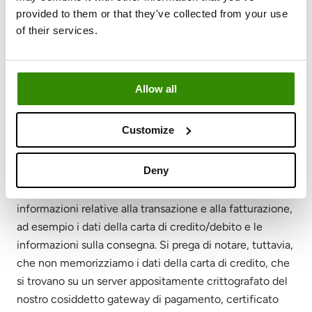
provided to them or that they've collected from your use
Tutto sul tuo metodo di pagamento
of their services.
Quando vi abbonate ai nostri cofanetti mensili o
acquistate prodotti online, potete utilizzare i metodi di
pagamento più comuni, come la vostra carta di
Allow all
credito/debito, PayPal e le opzioni di addebito diretto a
seconda della vostra località, come Ideal, Bancontact,
Customize
Klarna e MobilePay. Elaboriamo i dati di pagamento per
eseguire il pagamento e possiamo ricevere ulteriori
Deny
informazioni dai fornitori esterni di servizi di pagamento
con cui lavoriamo. Queste possono includere le
informazioni relative alla transazione e alla fatturazione,
ad esempio i dati della carta di credito/debito e le
informazioni sulla consegna. Si prega di notare, tuttavia,
che non memorizziamo i dati della carta di credito, che
si trovano su un server appositamente crittografato del
nostro cosiddetto gateway di pagamento, certificato