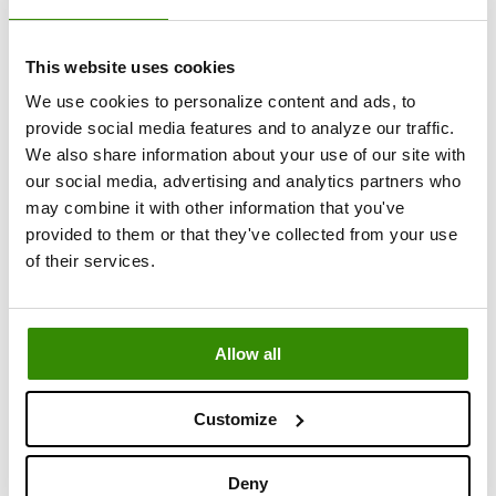
gb_checkout_attribution (Local Storage). Expiration :
Jusqu'à 400 jours / 180 jours / Session.
This website uses cookies
Cookies marketing (Marketing)
We use cookies to personalize content and ads, to
Utilisés pour suivre les visiteurs sur les sites Web afin
provide social media features and to analyze our traffic.
d'afficher des publicités pertinentes et attrayantes.
We also share information about your use of our site with
our social media, advertising and analytics partners who
Fournisseur : Facebook (Meta)
may combine it with other information that you've
Finalité : Fournit des produits publicitaires, enregistre
provided to them or that they've collected from your use
l'URL source et détecte les erreurs de tracking. Noms :
of their services.
_fbp, lastExternalReferrer (Local Storage),
lastExternalReferrerTime (Local Storage), log/error
(Pixel). Expiration : 3 mois / Persistent / Session.
Allow all
Fournisseur :: Microsoft Advertising / Bing
Customize
Finalité: Suit les visiteurs sur différents sites pour la
mesure publicitaire et le ciblage via Microsoft
Advertising et Bing. Noms : ANONCHK, MR, MUID, SM,
Deny