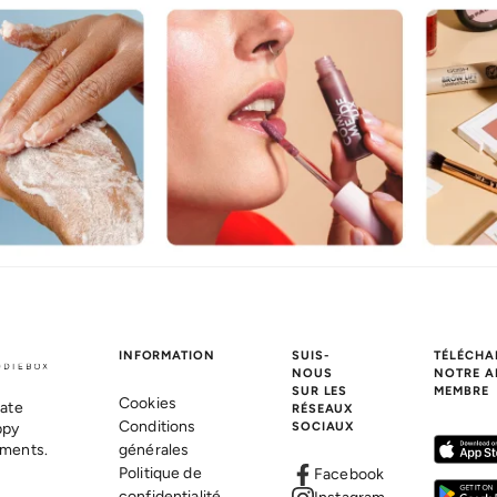
INFORMATION
SUIS-
TÉLÉCHA
NOUS
NOTRE A
SUR LES
MEMBRE
Cookies
ate
RÉSEAUX
Conditions
ppy
SOCIAUX
ments.
générales
Politique de
Facebook
confidentialité