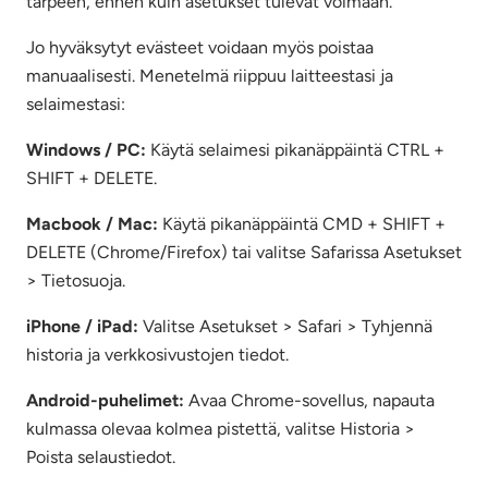
tarpeen, ennen kuin asetukset tulevat voimaan.
Jo hyväksytyt evästeet voidaan myös poistaa
manuaalisesti. Menetelmä riippuu laitteestasi ja
selaimestasi:
Windows / PC:
Käytä selaimesi pikanäppäintä CTRL +
SHIFT + DELETE.
Macbook / Mac:
Käytä pikanäppäintä CMD + SHIFT +
DELETE (Chrome/Firefox) tai valitse Safarissa Asetukset
> Tietosuoja.
iPhone / iPad:
Valitse Asetukset > Safari > Tyhjennä
historia ja verkkosivustojen tiedot.
Android-puhelimet:
Avaa Chrome-sovellus, napauta
kulmassa olevaa kolmea pistettä, valitse Historia >
Poista selaustiedot.