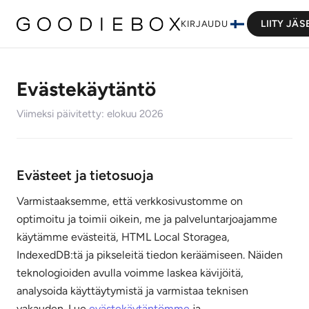
LIITY JÄS
KIRJAUDU
Evästekäytäntö
Viimeksi päivitetty: elokuu 2026
Evästeet ja tietosuoja
Varmistaaksemme, että verkkosivustomme on
optimoitu ja toimii oikein, me ja palveluntarjoajamme
käytämme evästeitä, HTML Local Storagea,
IndexedDB:tä ja pikseleitä tiedon keräämiseen. Näiden
teknologioiden avulla voimme laskea kävijöitä,
analysoida käyttäytymistä ja varmistaa teknisen
vakauden. Lue
evästekäytäntömme
ja