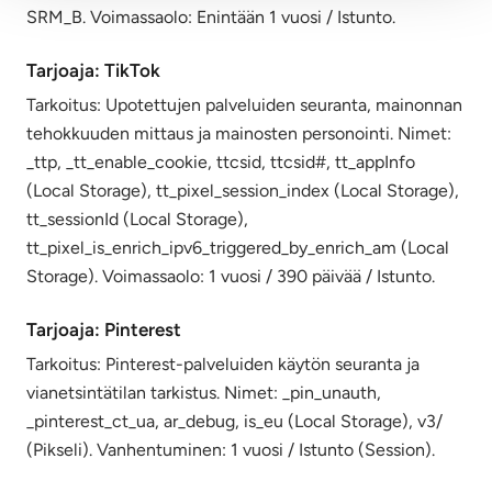
SRM_B. Voimassaolo: Enintään 1 vuosi / Istunto.
Tarjoaja: TikTok
Tarkoitus: Upotettujen palveluiden seuranta, mainonnan
tehokkuuden mittaus ja mainosten personointi. Nimet:
_ttp, _tt_enable_cookie, ttcsid, ttcsid#, tt_appInfo
(Local Storage), tt_pixel_session_index (Local Storage),
tt_sessionId (Local Storage),
tt_pixel_is_enrich_ipv6_triggered_by_enrich_am (Local
Storage). Voimassaolo: 1 vuosi / 390 päivää / Istunto.
Tarjoaja: Pinterest
Tarkoitus: Pinterest-palveluiden käytön seuranta ja
vianetsintätilan tarkistus. Nimet: _pin_unauth,
_pinterest_ct_ua, ar_debug, is_eu (Local Storage), v3/
(Pikseli). Vanhentuminen: 1 vuosi / Istunto (Session).