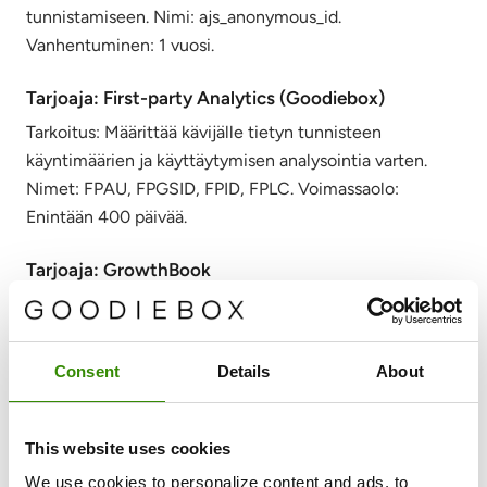
tunnistamiseen. Nimi: ajs_anonymous_id.
Vanhentuminen: 1 vuosi.
Tarjoaja: First-party Analytics (Goodiebox)
Tarkoitus: Määrittää kävijälle tietyn tunnisteen
käyntimäärien ja käyttäytymisen analysointia varten.
Nimet: FPAU, FPGSID, FPID, FPLC. Voimassaolo:
Enintään 400 päivää.
Tarjoaja: GrowthBook
Tarkoitus: Tallentaa kävijätunnisteen ja kokeilujen
kohdistukset, jotta A/B-testit pysyvät johdonmukaisina
käyntien välillä, sekä säilyttää checkout-attribuution
Consent
Details
About
kokeilujen mittaukseen. Nimet: gbuuid,
gbStickyBuckets__id||#, gb_checkout_attribution (Local
Storage). Voimassaolo: Enintään 400 päivää / 180
This website uses cookies
päivää / Istunto.
We use cookies to personalize content and ads, to