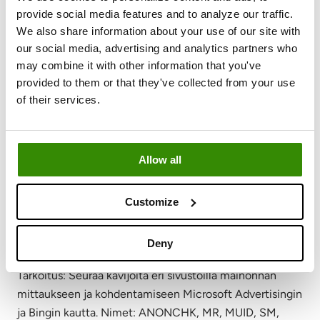
Markkinointievästeet (Marketing)
provide social media features and to analyze our traffic.
We also share information about your use of our site with
Käytetään kävijöiden seurantaan eri verkkosivustoilla
our social media, advertising and analytics partners who
asiaankuuluvien ja kiinnostavien mainosten
may combine it with other information that you've
näyttämiseksi.
provided to them or that they've collected from your use
of their services.
Tarjoaja: Facebook (Meta)
Tarkoitus: Toimittaa mainostuotteita, rekisteröi lähde-
URL-osoitteen ja havaitsee seurannan virheitä. Nimet:
Allow all
_fbp, lastExternalReferrer (Local Storage),
lastExternalReferrerTime (Local Storage), log/error
(Pixel). Vanhentuminen: 3 kuukautta / Persistent /
Customize
Istunto.
Deny
Tarjoaja: Microsoft Advertising / Bing
Tarkoitus: Seuraa kävijöitä eri sivustoilla mainonnan
mittaukseen ja kohdentamiseen Microsoft Advertisingin
ja Bingin kautta. Nimet: ANONCHK, MR, MUID, SM,