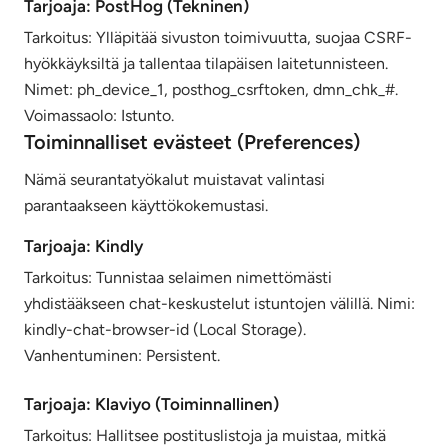
Tarjoaja: PostHog (Tekninen)
Tarkoitus: Ylläpitää sivuston toimivuutta, suojaa CSRF-
hyökkäyksiltä ja tallentaa tilapäisen laitetunnisteen.
Nimet: ph_device_1, posthog_csrftoken, dmn_chk_#.
Voimassaolo: Istunto.
Toiminnalliset evästeet (Preferences)
Nämä seurantatyökalut muistavat valintasi
parantaakseen käyttökokemustasi.
Tarjoaja: Kindly
Tarkoitus: Tunnistaa selaimen nimettömästi
yhdistääkseen chat-keskustelut istuntojen välillä. Nimi:
kindly-chat-browser-id (Local Storage).
Vanhentuminen: Persistent.
Tarjoaja: Klaviyo (Toiminnallinen)
Tarkoitus: Hallitsee postituslistoja ja muistaa, mitkä