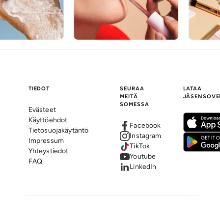
TIEDOT
SEURAA
LATAA
MEITÄ
JÄSENSOVE
SOMESSA
Evästeet
Käyttöehdot
Facebook
Tietosuojakäytäntö
Instagram
Impressum
TikTok
Yhteystiedot
Youtube
FAQ
LinkedIn