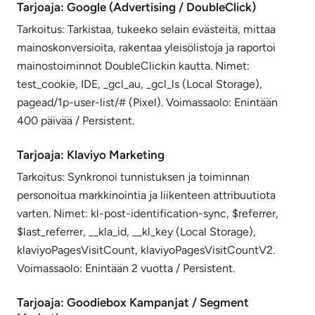
Tarjoaja: Google (Advertising / DoubleClick)
Tarkoitus: Tarkistaa, tukeeko selain evästeitä, mittaa
mainoskonversioita, rakentaa yleisölistoja ja raportoi
mainostoiminnot DoubleClickin kautta. Nimet:
test_cookie, IDE, _gcl_au, _gcl_ls (Local Storage),
pagead/1p-user-list/# (Pixel). Voimassaolo: Enintään
400 päivää / Persistent.
Tarjoaja: Klaviyo Marketing
Tarkoitus: Synkronoi tunnistuksen ja toiminnan
personoitua markkinointia ja liikenteen attribuutiota
varten. Nimet: kl-post-identification-sync, $referrer,
$last_referrer, __kla_id, __kl_key (Local Storage),
klaviyoPagesVisitCount, klaviyoPagesVisitCountV2.
Voimassaolo: Enintään 2 vuotta / Persistent.
Tarjoaja: Goodiebox Kampanjat / Segment