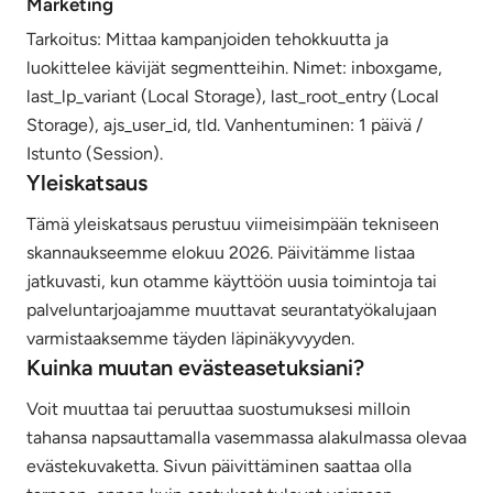
Marketing
Tarkoitus: Mittaa kampanjoiden tehokkuutta ja
luokittelee kävijät segmentteihin. Nimet: inboxgame,
last_lp_variant (Local Storage), last_root_entry (Local
Storage), ajs_user_id, tld. Vanhentuminen: 1 päivä /
Istunto (Session).
Yleiskatsaus
Tämä yleiskatsaus perustuu viimeisimpään tekniseen
skannaukseemme elokuu 2026. Päivitämme listaa
jatkuvasti, kun otamme käyttöön uusia toimintoja tai
palveluntarjoajamme muuttavat seurantatyökalujaan
varmistaaksemme täyden läpinäkyvyyden.
Kuinka muutan evästeasetuksiani?
Voit muuttaa tai peruuttaa suostumuksesi milloin
tahansa napsauttamalla vasemmassa alakulmassa olevaa
evästekuvaketta. Sivun päivittäminen saattaa olla