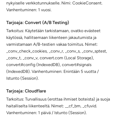
nykyiselle verkkotunnukselle. Nimi: CookieConsent.
Vanhentuminen: 1 vuosi.
Tarjoaja: Convert (A/B Testing)
Tarkoitus: Käytetään tarkistamaan, ovatko evästeet
käytössä, hallitsemaan liikenteen jakautumista ja
varmistamaan A/B-testien vakaa toimitus. Nimet:
_conv_check_cookies, _conv_r, _conv_s, _conv_sptest,
_conv_t, _conv_v, convert.com (Local Storage),
convert#config (IndexedDB), convert#signals
(IndexedDB). Vanhentuminen: Enintään 5 vuotta /
Istunto (Session).
Tarjoaja: Cloudflare
Tarkoitus: Turvallisuus (erottaa ihmiset boteista) ja suoja
haitalliselta liikenteeltä. Nimet: __cf_bm, _cfuvid.
Vanhentuminen: 1 päivä / Istunto (Session).