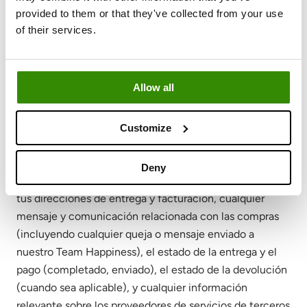
cuando pensamos que alguna información requiere un
provided to them or that they've collected from your use
cuidado extra aunque no entre en la definición de
of their services.
"categorías especiales de datos".
2.5. Tras tu suscripción a Goodiebox o tus compras
en línea
Allow all
Cuando se trate de tu suscripción a nuestras cajas
mensuales/trimestrales, procesaremos la información
Customize
como tu número de pedido y número de envío, los
detalles sobre las cajas compradas, la información sobre
Deny
tu método de pago y el método de entrega preferido,
tus direcciones de entrega y facturación, cualquier
mensaje y comunicación relacionada con las compras
(incluyendo cualquier queja o mensaje enviado a
nuestro Team Happiness), el estado de la entrega y el
pago (completado, enviado), el estado de la devolución
(cuando sea aplicable), y cualquier información
relevante sobre los proveedores de servicios de terceros