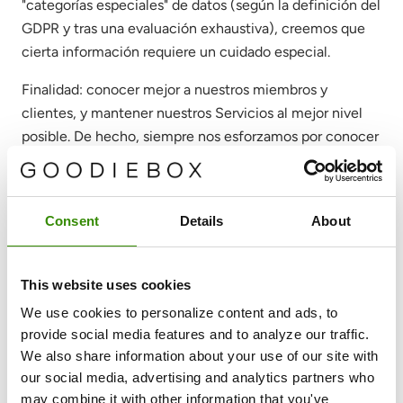
"categorías especiales" de datos (según la definición del
GDPR y tras una evaluación exhaustiva), creemos que
cierta información requiere un cuidado especial.
Finalidad: conocer mejor a nuestros miembros y
clientes, y mantener nuestros Servicios al mejor nivel
posible. De hecho, siempre nos esforzamos por conocer
mejor a nuestros miembros y clientes para poder
entregarles los mejores productos y experiencias.
Podemos utilizar tus datos para personalizar tu
Consent
Details
About
experiencia en nuestro(s) sitio(s) web y, en ocasiones,
para personalizar los productos que te ofrecemos, de
modo que sean más interesantes y relevantes para ti. O
This website uses cookies
podemos simplemente agrupar la información y
We use cookies to personalize content and ads, to
comprender mejor las tendencias.
provide social media features and to analyze our traffic.
We also share information about your use of our site with
Fundamentos jurídicos: Interés legítimo (artículo 6 (1)
our social media, advertising and analytics partners who
(f) GDPR) / Consentimiento (artículo 9 (2) (a) GDPR)
may combine it with other information that you've