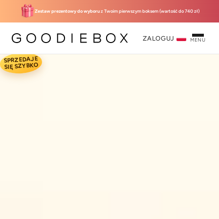
Zestaw prezentowy do wyboru
z Twoim pierwszym boksem (wartość do 740 zł)
ZALOGUJ
MENU
SPRZEDAJE
Pudełko powitalne
SIĘ SZYBKO
"Sunset"
99,95 zł z prezentem
Classic membership
Wybierz swój zestaw
prezentowy