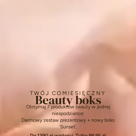
TWÓJ COMIESIĘCZNY
Beauty boks
Otrzymaj 7 produktów beauty w jednej
niespodziance:
Darmowy zestaw prezentowy + nowy boks
'Sunset'.
Do 1390 zł wartości. Tylko 99,95 zł