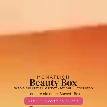
MONATLICH
Beauty Box
Wähle ein gratis Geschenkset mit 2 Produkten
+ erhalte die neue 'Sunset'-Box
Bis zu 335 € Wert für nur 22,95 €