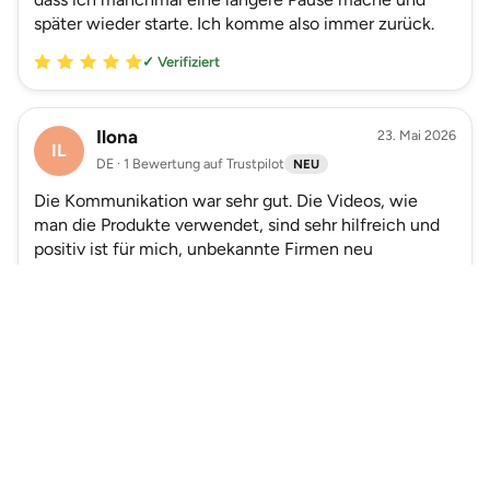
später wieder starte. Ich komme also immer zurück.
✓ Verifiziert
Ilona
23. Mai 2026
IL
DE · 1 Bewertung auf Trustpilot
NEU
Die Kommunikation war sehr gut. Die Videos, wie
man die Produkte verwendet, sind sehr hilfreich und
positiv ist für mich, unbekannte Firmen neu
kennenlernen zu können.
Wähle mein Geschenkset
✓ Verifiziert
S vd Tann
20. Mai 2026
SV
Mehr Bewertungen lesen
DE · 21 Bewertungen auf Trustpilot
NEU