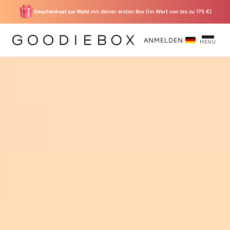
Geschenkset zur Wahl
mit deiner ersten Box (im Wert von bis zu 175 €)
ANMELDEN
MENU
‘Sunset’-
Willkommensbox
22,95 € inkl. Geschenk
Classic membership
Wähle mein
Geschenkset