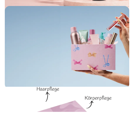
→
Wähle dein Geschenkset & leg los
CHF 29,95/Monat – jederzeit kündbar, keine Mindestlaufzeit
Was steckt in der ‘Mystery’
Welcome Box?
Haarpflege
Körperpflege
Wähle dein Geschenkset & leg los
Hautpflege