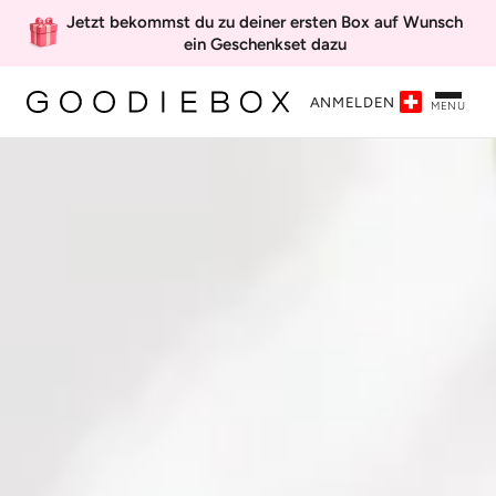
Jetzt bekommst du zu deiner ersten Box auf Wunsch
ein Geschenkset dazu
ANMELDEN
MENU
‘Mystery’-
Willkommensbox
CHF 29,95 inkl. Geschenk
Classic membership
Wähle mein
Geschenkset