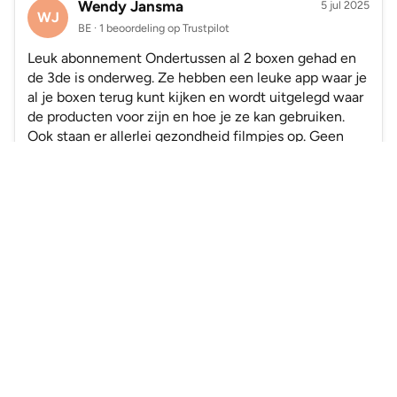
Wendy Jansma
5 jul 2025
WJ
BE · 1 beoordeling op Trustpilot
Leuk abonnement Ondertussen al 2 boxen gehad en
de 3de is onderweg. Ze hebben een leuke app waar je
al je boxen terug kunt kijken en wordt uitgelegd waar
de producten voor zijn en hoe je ze kan gebruiken.
Ook staan er allerlei gezondheid filmpjes op. Geen
problemen met betalingen of leveringen.
Kies mijn giftset
✓ Geverifieerd
Silvia
26 nov 2025
SI
Lees meer reviews
BE · 4 beoordelingen op Trustpilot
✓ Geverifieerd