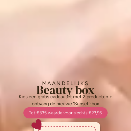
MAANDELIJKS
Beauty box
Kies een gratis cadeauset met 2 producten +
ontvang de nieuwe 'Sunset'-box
Tot €335 waarde voor slechts €23,95