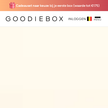
Cadeauset naar keuze
bij je eerste box (waarde tot €175)
INLOGGEN
MENU
'Sunset' Welcome Box
€23,95 incl. cadeau
Classic membership
Kies mijn giftset